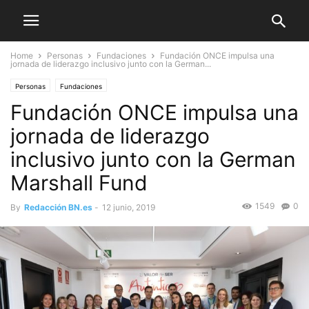
Home
Personas
Fundaciones
Fundación ONCE impulsa una
jornada de liderazgo inclusivo junto con la German...
Personas
Fundaciones
Fundación ONCE impulsa una
jornada de liderazgo
inclusivo junto con la German
Marshall Fund
1549
0
By
Redacción BN.es
-
12 junio, 2019