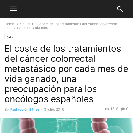
Home
Salud
El coste de los tratamientos del cáncer colorrectal
metastásico por cada mes...
Salud
El coste de los tratamientos
del cáncer colorrectal
metastásico por cada mes de
vida ganado, una
preocupación para los
oncólogos españoles
1618
0
By
Redacción BN.es
-
3 julio, 2019