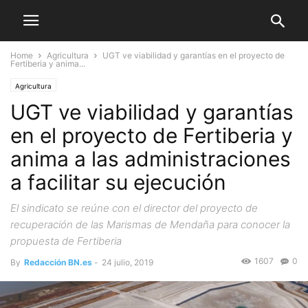
Home
Agricultura
UGT ve viabilidad y garantías en el proyecto de
Fertiberia y anima...
Agricultura
UGT ve viabilidad y garantías
en el proyecto de Fertiberia y
anima a las administraciones
a facilitar su ejecución
El sindicato se reúne con el director del proyecto de
recuperación de las Marismas de Mendaña para conocer la
propuesta de Fertiberia
1607
0
By
Redacción BN.es
-
24 julio, 2019