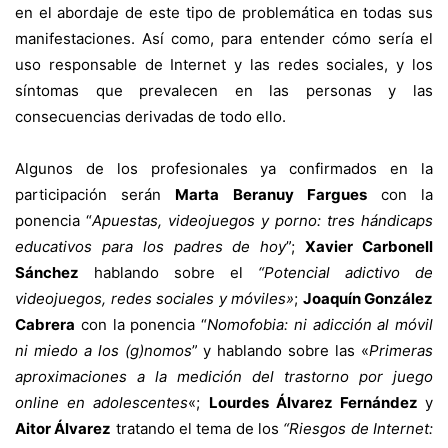
en el abordaje de este tipo de problemática en todas sus
manifestaciones. Así como, para entender cómo sería el
uso responsable de Internet y las redes sociales, y los
síntomas que prevalecen en las personas y las
consecuencias derivadas de todo ello.
Algunos de los profesionales ya confirmados en la
participación serán
Marta Beranuy Fargues
con la
ponencia “
Apuestas, videojuegos y porno: tres hándicaps
educativos para los padres de hoy
”;
Xavier Carbonell
S
á
nchez
hablando sobre el
“Potencial adictivo de
videojuegos, redes sociales y móviles»
;
Joaqu
ín González
Cabrera
con la ponencia “
Nomofobia: ni adicción al móvil
ni miedo a los (g)nomos
” y hablando sobre las «
Primeras
aproximaciones a la medición del trastorno por juego
online en adolescentes
«;
Lourdes
Álvarez Fernández
y
Aitor
Álvarez
tratando el tema de los
“Riesgos de Internet: