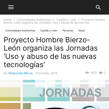
Home
Comunidades Autónomas
Castilla y León
Proyecto Hombre
Bierzo-León organiza las Jornadas ‘Uso y abuso de las nuevas...
Comunidades Autónomas
Castilla y León
Personas
Salud
Proyecto Hombre Bierzo-
León organiza las Jornadas
‘Uso y abuso de las nuevas
tecnologías’
1623
0
By
Redacción BN.es
-
9 octubre, 2019