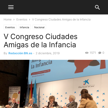
Home
Eventos
V Congreso Ciudades Amigas de la Infancia
Eventos
Infancia
Nacional
V Congreso Ciudades
Amigas de la Infancia
1571
0
By
Redacción BN.es
-
2 diciembre, 2019