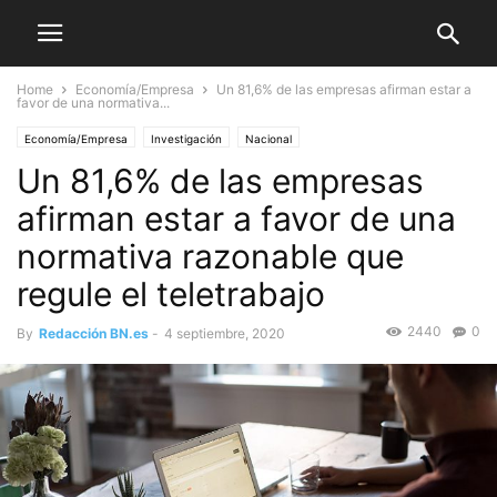
Home
Economía/Empresa
Un 81,6% de las empresas afirman estar a
favor de una normativa...
Economía/Empresa
Investigación
Nacional
Un 81,6% de las empresas
afirman estar a favor de una
normativa razonable que
regule el teletrabajo
2440
0
By
Redacción BN.es
-
4 septiembre, 2020