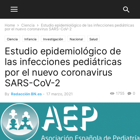
Home
Ciencia
Estudio epidemiológico de las infecciones pediátricas
por el nuevo coronavirus SARS-CoV-2
Ciencia
Infancia
Investigación
Nacional
Salud
Estudio epidemiológico de
las infecciones pediátricas
por el nuevo coronavirus
SARS-CoV-2
1755
0
By
Redacción BN.es
-
17 marzo, 2021