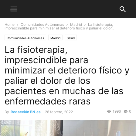
Home
Comunidades Autónomas
Madrid
La fisioterapia,
imprescindible para minimizar el deterioro físico y paliar el dolor...
Comunidades Autónomas
Madrid
Salud
La fisioterapia,
imprescindible para
minimizar el deterioro físico y
paliar el dolor de los
pacientes en muchas de las
enfermedades raras
1996
0
By
Redacción BN.es
-
28 febrero, 2022