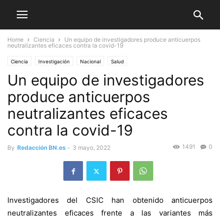
Home
Ciencia
Un equipo de investigadores produce anticuerpos
neutralizantes eficaces contra la covid-19
Ciencia
Investigación
Nacional
Salud
Un equipo de investigadores
produce anticuerpos
neutralizantes eficaces
contra la covid-19
1491
0
By
Redacción BN.es
-
3 mayo, 2022
Investigadores del CSIC han obtenido anticuerpos
neutralizantes eficaces frente a las variantes más