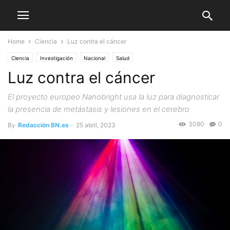
Home
Ciencia
Luz contra el cáncer
Ciencia
Investigación
Nacional
Salud
Luz contra el cáncer
El proyecto europeo Nanobright usa la luz para diagnosticar
la presencia de metástasis y lesiones en el cerebro
3080
0
By
Redacción BN.es
-
25 abril, 2023