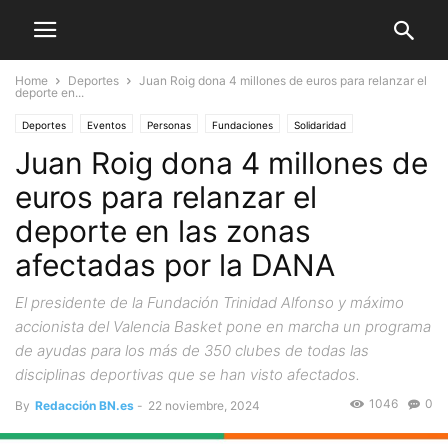
Home
Deportes
Juan Roig dona 4 millones de euros para relanzar el
deporte en...
Deportes
Eventos
Personas
Fundaciones
Solidaridad
Juan Roig dona 4 millones de
Comunidades Autónomas
Valencia
euros para relanzar el
deporte en las zonas
afectadas por la DANA
El presidente de la Fundación Trinidad Alfonso y máximo
accionista del Valencia Basket pone en marcha un programa
de ayudas para los más de 350 clubes de todas las
disciplinas deportivas que se han visto afectados.
1046
0
By
Redacción BN.es
-
22 noviembre, 2024