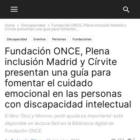
Home
Discapacidad
Fundación ONCE, Plena inclusión Madrid y
Círvite presentan una guía para fomentar...
Discapacidad
Eventos
Personas
Fundaciones
Fundación ONCE, Plena
inclusión Madrid y Círvite
presentan una guía para
fomentar el cuidado
emocional en las personas
con discapacidad intelectual
El libro ‘Occi y Morons: pedir ayuda es importante’ está
disponible en lectura fácil en la Biblioteca digital de
Fundación ONCE
453
0