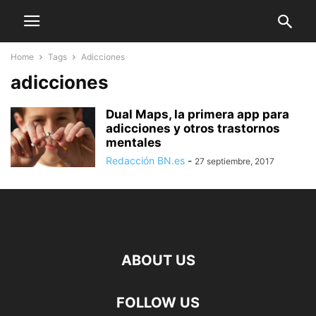
Home
Tags
Adicciones
adicciones
Dual Maps, la primera app para
adicciones y otros trastornos
mentales
Redacción BN.es
-
27 septiembre, 2017
ABOUT US
FOLLOW US