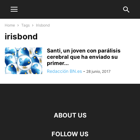
Home
Tags
Irisbond
irisbond
Santi, un joven con parálisis
cerebral que ha enviado su
primer...
Redacción BN.es
-
28 junio, 2017
ABOUT US
FOLLOW US