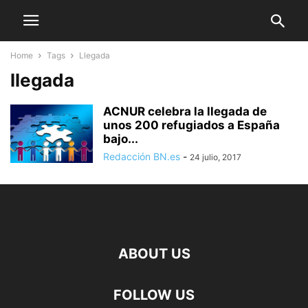
Home
Tags
Llegada
llegada
ACNUR celebra la llegada de
unos 200 refugiados a España
bajo...
Redacción BN.es
-
24 julio, 2017
ABOUT US
FOLLOW US