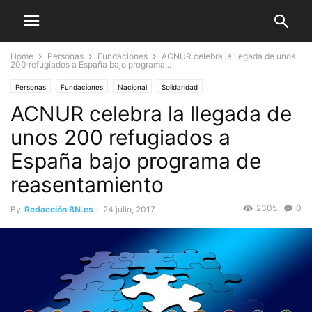
Home
Personas
Fundaciones
ACNUR celebra la llegada de unos
200 refugiados a España bajo programa...
Personas
Fundaciones
Nacional
Solidaridad
ACNUR celebra la llegada de
unos 200 refugiados a
España bajo programa de
reasentamiento
2305
0
By
Redacción BN.es
-
24 julio, 2017