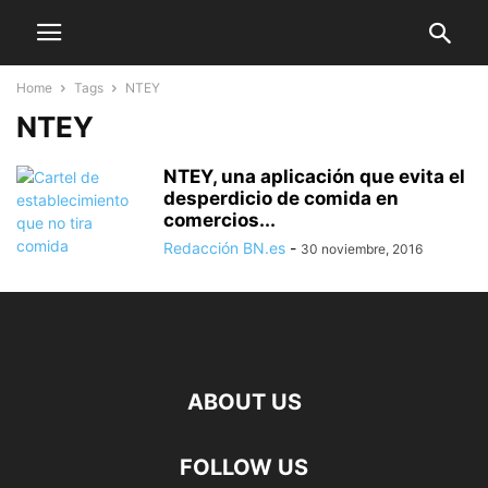
Home
Tags
NTEY
NTEY
NTEY, una aplicación que evita el
desperdicio de comida en
comercios...
Redacción BN.es
-
30 noviembre, 2016
ABOUT US
FOLLOW US