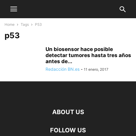
Home
Tags
P53
p53
Un biosensor hace posible
detectar tumores hasta tres años
antes de...
Redacción BN.es
-
11 enero, 2017
ABOUT US
FOLLOW US