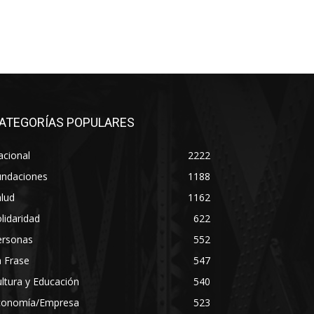
ATEGORÍAS POPULARES
acional
2222
undaciones
1188
lud
1162
lidaridad
622
ersonas
552
 Frase
547
ltura y Educación
540
conomía/Empresa
523