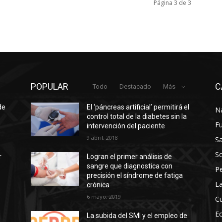
Página 3 de 3
POPULAR
C
Todo
Destacado
Más
de
El ‘páncreas artificial’ permitirá el
N
control total de la diabetes sin la
F
intervención del paciente
9 abril, 2018
Sa
So
r
Logran el primer análisis de
sangre que diagnostica con
P
precisión el síndrome de fatiga
La
crónica
6 mayo, 2019
Cu
E
La subida del SMI y el empleo de