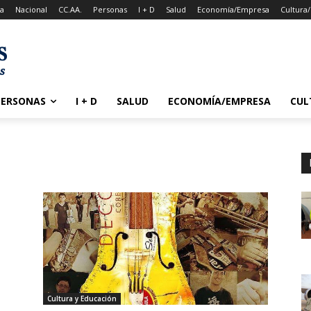
a
Nacional
CC.AA.
Personas
I + D
Salud
Economía/Empresa
Cultura
PERSONAS
I + D
SALUD
ECONOMÍA/EMPRESA
CUL
Cultura y Educación