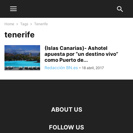
Home
Tags
Tenerife
tenerife
(Islas Canarias)- Ashotel
apuesta por “un destino vivo”
como Puerto de...
Redacción BN.es
-
18 abril, 2017
ABOUT US
FOLLOW US