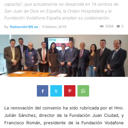
capacita", que actualmente se desarrolla en 14 centros de
San Juan de Dios en España, la Orden Hospitalaria y la
Fundación Vodafone España amplían su colaboración.
2084
0
By
Redacción BN.es
-
9 febrero, 2016
La renovación del convenio ha sido rubricada por el Hno.
Julián Sánchez, director de la Fundación Juan Ciudad, y
Francisco Román, presidente de la Fundación Vodafone