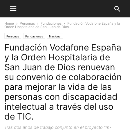
Home
Personas
Fundaciones
Fundación Vodafone España y la
Orden Hospitalaria de San Juan de Dios...
Personas
Fundaciones
Nacional
Fundación Vodafone España
y la Orden Hospitalaria de
San Juan de Dios renuevan
su convenio de colaboración
para mejorar la vida de las
personas con discapacidad
intelectual a través del uso
de TIC.
Tras dos años de trabajo conjunto en el proyecto "m-