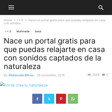
Home
I + D
Nace un portal gratis para que puedas relajarte en casa
con sonidos...
I + D
Multimedia
Salud
Nace un portal gratis para
que puedas relajarte en casa
con sonidos captados de la
naturaleza
2548
0
By
Redacción BN.es
-
25 noviembre, 2016