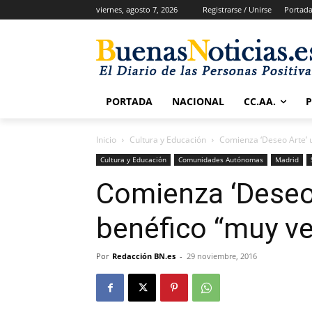
viernes, agosto 7, 2026
Registrarse / Unirse
Portad
PORTADA
NACIONAL
CC.AA.
Inicio
Cultura y Educación
Comienza ‘Deseo Arte’ u
Cultura y Educación
Comunidades Autónomas
Madrid
Comienza ‘Deseo 
benéfico “muy ve
Por
Redacción BN.es
-
29 noviembre, 2016