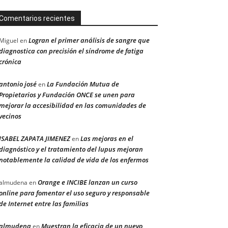
Comentarios recientes
Logran el primer análisis de sangre que
Miguel
en
diagnostica con precisión el síndrome de fatiga
crónica
antonio josé
La Fundación Mutua de
en
Propietarios y Fundación ONCE se unen para
mejorar la accesibilidad en las comunidades de
vecinos
ISABEL ZAPATA JIMENEZ
Las mejoras en el
en
diagnóstico y el tratamiento del lupus mejoran
notablemente la calidad de vida de los enfermos
Orange e INCIBE lanzan un curso
almudena
en
online para fomentar el uso seguro y responsable
de Internet entre las familias
almudena
Muestran la eficacia de un nuevo
en