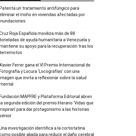
Patenta un tratamiento antifúngico para
eliminar el moho en viviendas afectadas por
inundaciones
Cruz Roja Española moviliza más de 88
toneladas de ayuda humanitaria a Venezuela y
mantiene su apoyo para la recuperación tras los
terremotos
Xavier Ferrer gana el VI Premio Internacional de
Fotografía y Locura ‘Locografías’ con una
imagen que invita a reflexionar sobre la salud
mental
Fundación MAPFRE y Plataforma Editorial abren
la segunda edición del premio literario ‘Vidas que
Inspiran’ para dar protagonismo a las historias
sénior
Una investigación identifica a la cortistatina
como posible aliada para reducir el daño cerebral