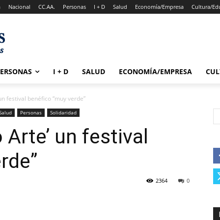
a
Nacional
CC.AA.
Personas
I + D
Salud
Economía/Empresa
Cultura/Ed
PERSONAS
I + D
SALUD
ECONOMÍA/EMPRESA
CUL
n festival benéfico “muy verde”
Salud
Personas
Solidaridad
Arte’ un festival
rde”
2364
0