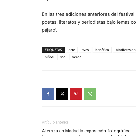
En las tres ediciones anteriores del festival
poetas, literatos y periodistas bajo lemas c
pájaro’.
ETIQUETAS
arte
aves
benéfico
biodiversida
niños
seo
verde
Artículo anterior
Aterriza en Madrid la exposición fotográfica