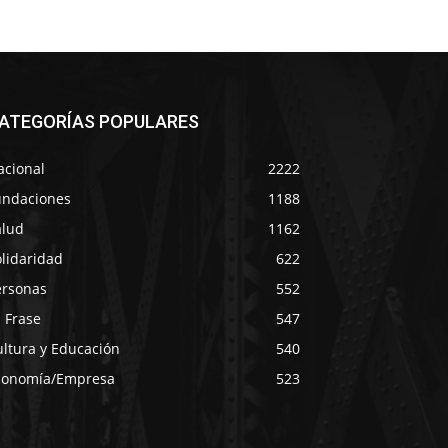
ATEGORÍAS POPULARES
acional
2222
undaciones
1188
alud
1162
lidaridad
622
ersonas
552
 Frase
547
ultura y Educación
540
conomía/Empresa
523