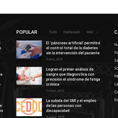
POPULAR
C
Todo
Destacado
Más
s
El ‘páncreas artificial’ permitirá
N
n
el control total de la diabetes
F
sin la intervención del paciente
9 abril, 2018
S
So
Logran el primer análisis de
de
sangre que diagnostica con
P
precisión el síndrome de fatiga
La
e
crónica
6 mayo, 2019
C
E
La subida del SMI y el empleo
ón
de las personas con
os
discapacidad
9 enero, 2019