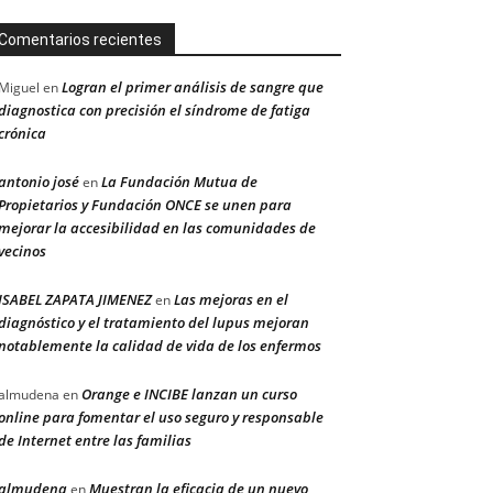
Comentarios recientes
Logran el primer análisis de sangre que
Miguel
en
diagnostica con precisión el síndrome de fatiga
crónica
antonio josé
La Fundación Mutua de
en
Propietarios y Fundación ONCE se unen para
mejorar la accesibilidad en las comunidades de
vecinos
ISABEL ZAPATA JIMENEZ
Las mejoras en el
en
diagnóstico y el tratamiento del lupus mejoran
notablemente la calidad de vida de los enfermos
Orange e INCIBE lanzan un curso
almudena
en
online para fomentar el uso seguro y responsable
de Internet entre las familias
almudena
Muestran la eficacia de un nuevo
en