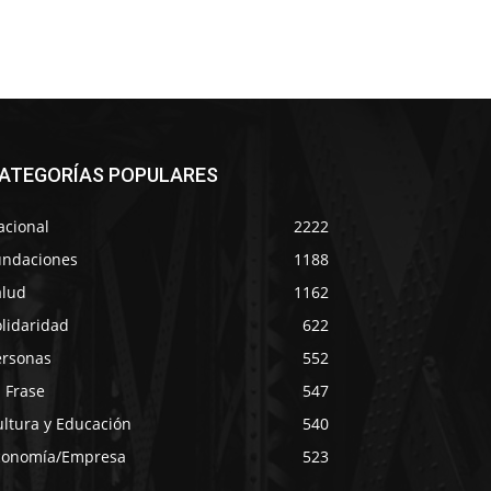
ATEGORÍAS POPULARES
acional
2222
undaciones
1188
alud
1162
lidaridad
622
ersonas
552
 Frase
547
ultura y Educación
540
conomía/Empresa
523