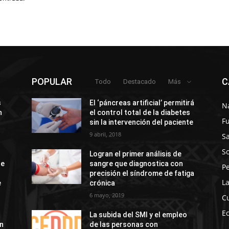
POPULAR
C
Todo
Destacado
Más
s
El ‘páncreas artificial’ permitirá
N
n
el control total de la diabetes
F
sin la intervención del paciente
9 abril, 2018
S
So
Logran el primer análisis de
de
sangre que diagnostica con
P
precisión el síndrome de fatiga
La
e
crónica
6 mayo, 2019
C
E
La subida del SMI y el empleo
ón
de las personas con