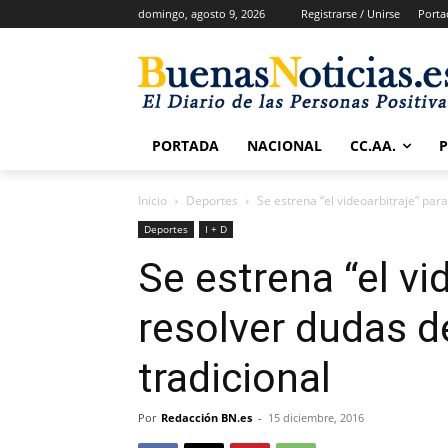
domingo, agosto 9, 2026
Registrarse / Unirse
Porta
PORTADA
NACIONAL
CC.AA.
Inicio
Deportes
Se estrena “el videoarbitraje” para
Deportes
I + D
Se estrena “el vi
resolver dudas de
tradicional
Por
Redacción BN.es
-
15 diciembre, 2016