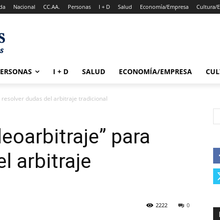
da
Nacional
CC.AA.
Personas
I + D
Salud
Economía/Empresa
Cultura/
PERSONAS
I + D
SALUD
ECONOMÍA/EMPRESA
CUL
 resolver dudas del arbitraje tradicional
deoarbitraje” para
l arbitraje
2222
0