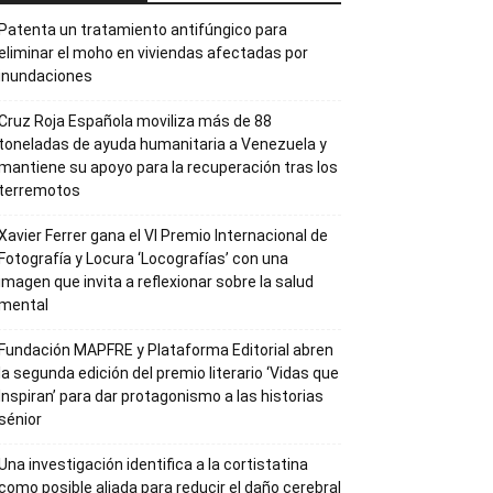
Patenta un tratamiento antifúngico para
eliminar el moho en viviendas afectadas por
inundaciones
Cruz Roja Española moviliza más de 88
toneladas de ayuda humanitaria a Venezuela y
mantiene su apoyo para la recuperación tras los
terremotos
Xavier Ferrer gana el VI Premio Internacional de
Fotografía y Locura ‘Locografías’ con una
imagen que invita a reflexionar sobre la salud
mental
Fundación MAPFRE y Plataforma Editorial abren
la segunda edición del premio literario ‘Vidas que
Inspiran’ para dar protagonismo a las historias
sénior
Una investigación identifica a la cortistatina
como posible aliada para reducir el daño cerebral