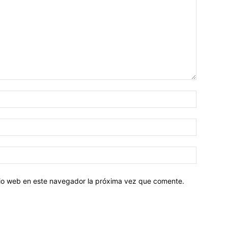
Nombre:
Correo
electróni
Sitio
web:
itio web en este navegador la próxima vez que comente.