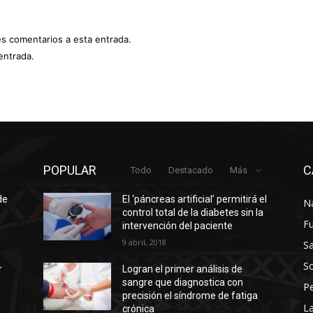
es comentarios a esta entrada.
entrada.
POPULAR
C
Todo
Destacado
Más
de
El ‘páncreas artificial’ permitirá el
N
control total de la diabetes sin la
F
intervención del paciente
9 abril, 2018
Sa
So
r
Logran el primer análisis de
sangre que diagnostica con
P
precisión el síndrome de fatiga
La
crónica