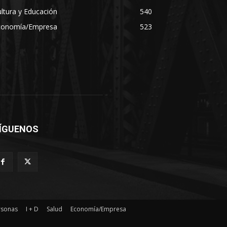
ltura y Educación
540
conomía/Empresa
523
ÍGUENOS
rsonas
I + D
Salud
Economía/Empresa