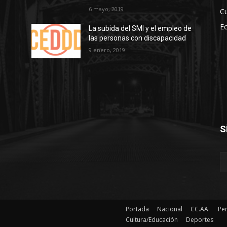
6 mayo, 2019
Cu
E
La subida del SMI y el empleo de
las personas con discapacidad
s
9 enero, 2019
S
Portada
Nacional
CC.AA.
Pe
Cultura/Educación
Deportes