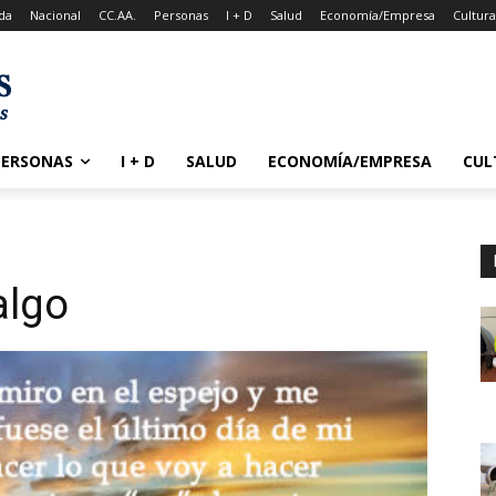
da
Nacional
CC.AA.
Personas
I + D
Salud
Economía/Empresa
Cultur
PERSONAS
I + D
SALUD
ECONOMÍA/EMPRESA
CUL
algo