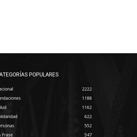
ATEGORÍAS POPULARES
acional
2222
undaciones
1188
lud
1162
lidaridad
622
ersonas
552
 Frase
547