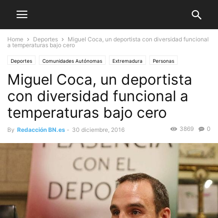
Home
Deportes
Miguel Coca, un deportista con diversidad funcional
a temperaturas bajo cero
Deportes
Comunidades Autónomas
Extremadura
Personas
Miguel Coca, un deportista
con diversidad funcional a
temperaturas bajo cero
3869
0
By
Redacción BN.es
-
30 diciembre, 2016