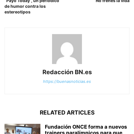
“Payo Today”, un periódico
No frenes la vida
de humor contra los
estereotipos
Redacción BN.es
https://buenasnoticias.es
RELATED ARTICLES
Fundación ONCE forma a nuevos
trainers paralímpicos para que