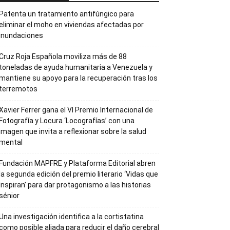
Patenta un tratamiento antifúngico para
eliminar el moho en viviendas afectadas por
inundaciones
Cruz Roja Española moviliza más de 88
toneladas de ayuda humanitaria a Venezuela y
mantiene su apoyo para la recuperación tras los
terremotos
Xavier Ferrer gana el VI Premio Internacional de
Fotografía y Locura ‘Locografías’ con una
imagen que invita a reflexionar sobre la salud
mental
Fundación MAPFRE y Plataforma Editorial abren
la segunda edición del premio literario ‘Vidas que
Inspiran’ para dar protagonismo a las historias
sénior
Una investigación identifica a la cortistatina
como posible aliada para reducir el daño cerebral