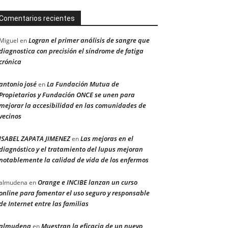
Comentarios recientes
Logran el primer análisis de sangre que
Miguel
en
diagnostica con precisión el síndrome de fatiga
crónica
antonio josé
La Fundación Mutua de
en
Propietarios y Fundación ONCE se unen para
mejorar la accesibilidad en las comunidades de
vecinos
ISABEL ZAPATA JIMENEZ
Las mejoras en el
en
diagnóstico y el tratamiento del lupus mejoran
notablemente la calidad de vida de los enfermos
Orange e INCIBE lanzan un curso
almudena
en
online para fomentar el uso seguro y responsable
de Internet entre las familias
almudena
Muestran la eficacia de un nuevo
en