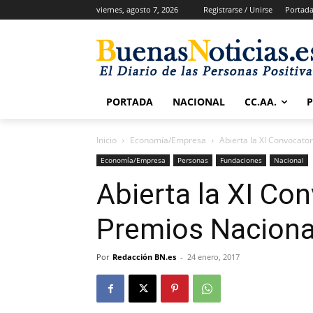
viernes, agosto 7, 2026
Registrarse / Unirse
Portad
PORTADA
NACIONAL
CC.AA.
Inicio
Economía/Empresa
Abierta la XI Convocato
Economía/Empresa
Personas
Fundaciones
Nacional
Abierta la XI Con
Premios Naciona
Por
Redacción BN.es
-
24 enero, 2017