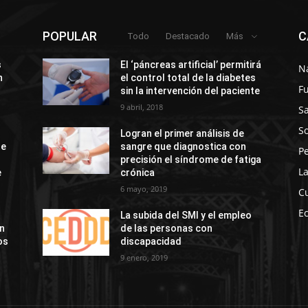
POPULAR
C
Todo
Destacado
Más
s
El ‘páncreas artificial’ permitirá
N
n
el control total de la diabetes
F
sin la intervención del paciente
9 abril, 2018
S
So
Logran el primer análisis de
de
sangre que diagnostica con
P
precisión el síndrome de fatiga
La
e
crónica
6 mayo, 2019
C
E
La subida del SMI y el empleo
ón
de las personas con
os
discapacidad
9 enero, 2019