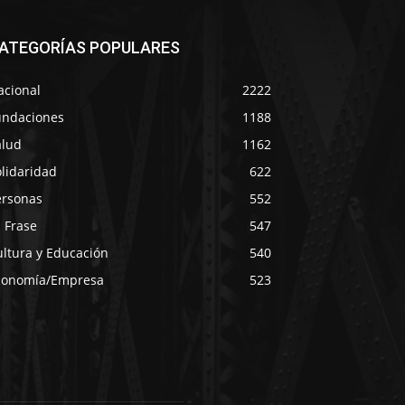
ATEGORÍAS POPULARES
acional
2222
undaciones
1188
alud
1162
lidaridad
622
ersonas
552
 Frase
547
ultura y Educación
540
conomía/Empresa
523