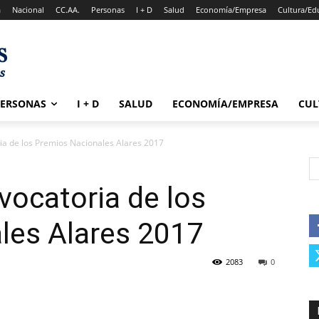
a
Nacional
CC.AA.
Personas
I + D
Salud
Economía/Empresa
Cultura/Ed
PERSONAS
I + D
SALUD
ECONOMÍA/EMPRESA
CUL
ria de los Premios Nacionales Alares 2017
vocatoria de los
les Alares 2017
2083
0