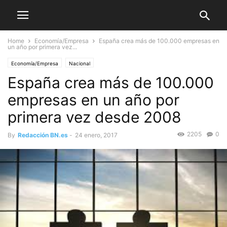
Home
Economía/Empresa
España crea más de 100.000 empresas en
un año por primera vez...
Economía/Empresa
Nacional
España crea más de 100.000
empresas en un año por
primera vez desde 2008
2205
0
By
Redacción BN.es
-
24 enero, 2017