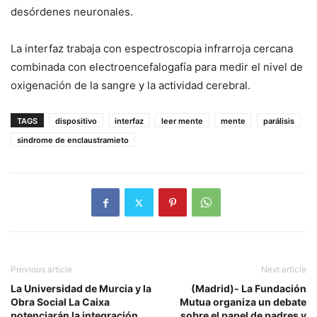
desórdenes neuronales.
La interfaz trabaja con espectroscopia infrarroja cercana
combinada con electroencefalogafía para medir el nivel de
oxigenación de la sangre y la actividad cerebral.
TAGS
dispositivo
interfaz
leer mente
mente
parálisis
sindrome de enclaustramieto
Previous article
Next article
La Universidad de Murcia y la
(Madrid)- La Fundación
Obra Social La Caixa
Mutua organiza un debate
potenciarán la integración
sobre el papel de padres y