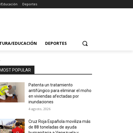
a/Educación
Deportes
TURA/EDUCACIÓN
DEPORTES
.
MOST POPULAR
Patenta un tratamiento
antifúngico para eliminar el moho
en viviendas afectadas por
inundaciones
4 agosto, 2026
Cruz Roja Española moviliza más
de 88 toneladas de ayuda
humanitaria a Venezuela y