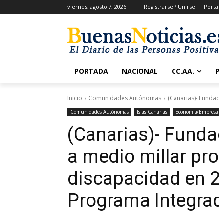
viernes, agosto 7, 2026
Registrarse / Unirse
Porta
PORTADA
NACIONAL
CC.AA.
Inicio
Comunidades Autónomas
(Canarias)- Funda
Comunidades Autónomas
Islas Canarias
Economía/Empresa
(Canarias)- Funda
a medio millar pr
discapacidad en 2
Programa Integra