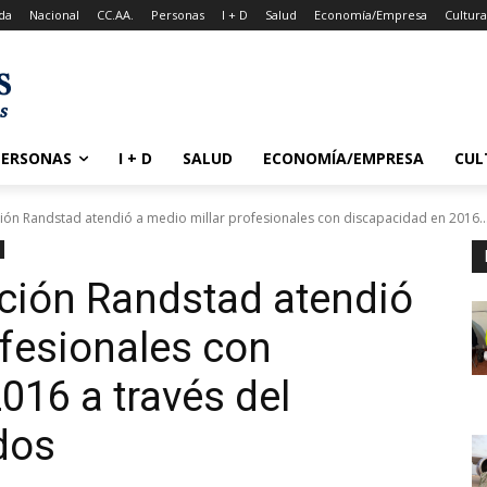
da
Nacional
CC.AA.
Personas
I + D
Salud
Economía/Empresa
Cultur
PERSONAS
I + D
SALUD
ECONOMÍA/EMPRESA
CUL
ción Randstad atendió a medio millar profesionales con discapacidad en 2016..
ción Randstad atendió
ofesionales con
016 a través del
dos