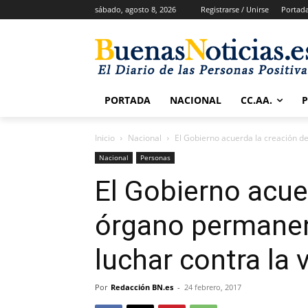
sábado, agosto 8, 2026
Registrarse / Unirse
Portad
PORTADA
NACIONAL
CC.AA.
Inicio
Nacional
El Gobierno acuerda la creación d
Nacional
Personas
El Gobierno acue
órgano permanent
luchar contra la 
Por
Redacción BN.es
-
24 febrero, 2017