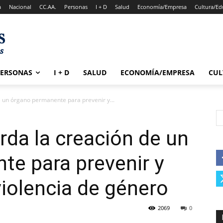
a
Nacional
CC.AA.
Personas
I + D
Salud
Economía/Empresa
Cultura/Ed
PERSONAS
I + D
SALUD
ECONOMÍA/EMPRESA
CUL
e un órgano permanente para prevenir y...
rda la creación de un
e para prevenir y
violencia de género
2069
0