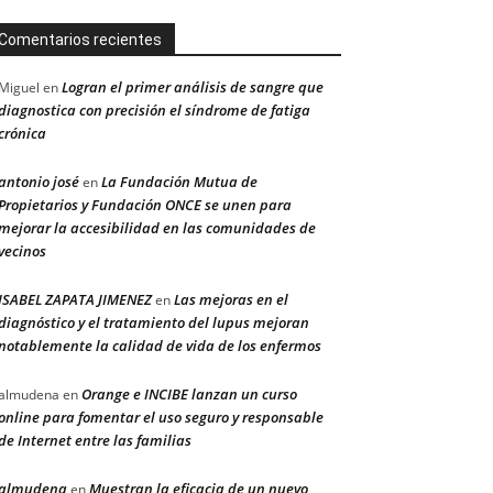
Comentarios recientes
Logran el primer análisis de sangre que
Miguel
en
diagnostica con precisión el síndrome de fatiga
crónica
antonio josé
La Fundación Mutua de
en
Propietarios y Fundación ONCE se unen para
mejorar la accesibilidad en las comunidades de
vecinos
ISABEL ZAPATA JIMENEZ
Las mejoras en el
en
diagnóstico y el tratamiento del lupus mejoran
notablemente la calidad de vida de los enfermos
Orange e INCIBE lanzan un curso
almudena
en
online para fomentar el uso seguro y responsable
de Internet entre las familias
almudena
Muestran la eficacia de un nuevo
en