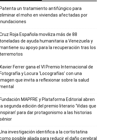
Patenta un tratamiento antifúngico para
eliminar el moho en viviendas afectadas por
inundaciones
Cruz Roja Española moviliza más de 88
toneladas de ayuda humanitaria a Venezuela y
mantiene su apoyo para la recuperación tras los
terremotos
Xavier Ferrer gana el VI Premio Internacional de
Fotografía y Locura ‘Locografías’ con una
imagen que invita a reflexionar sobre la salud
mental
Fundación MAPFRE y Plataforma Editorial abren
la segunda edición del premio literario ‘Vidas que
Inspiran’ para dar protagonismo a las historias
sénior
Una investigación identifica a la cortistatina
como posible aliada para reducir el daño cerebral