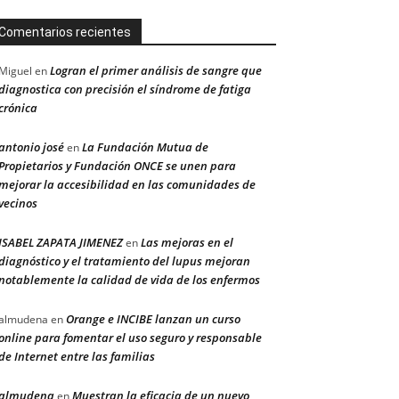
Comentarios recientes
Logran el primer análisis de sangre que
Miguel
en
diagnostica con precisión el síndrome de fatiga
crónica
antonio josé
La Fundación Mutua de
en
Propietarios y Fundación ONCE se unen para
mejorar la accesibilidad en las comunidades de
vecinos
ISABEL ZAPATA JIMENEZ
Las mejoras en el
en
diagnóstico y el tratamiento del lupus mejoran
notablemente la calidad de vida de los enfermos
Orange e INCIBE lanzan un curso
almudena
en
online para fomentar el uso seguro y responsable
de Internet entre las familias
almudena
Muestran la eficacia de un nuevo
en