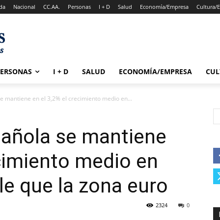
da
Nacional
CC.AA.
Personas
I + D
Salud
Economía/Empresa
Cultura/
PERSONAS
I + D
SALUD
ECONOMÍA/EMPRESA
CUL
 mantiene en el 3,2% el crecimiento medio en...
añola se mantiene
ecimiento medio en
le que la zona euro
2324
0