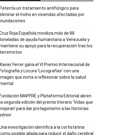
Patenta un tratamiento antifúngico para
eliminar el moho en viviendas afectadas por
inundaciones
Cruz Roja Española moviliza más de 88
toneladas de ayuda humanitaria a Venezuela y
mantiene su apoyo para la recuperación tras los
terremotos
Xavier Ferrer gana el VI Premio Internacional de
Fotografía y Locura ‘Locografías’ con una
imagen que invita a reflexionar sobre la salud
mental
Fundación MAPFRE y Plataforma Editorial abren
la segunda edición del premio literario ‘Vidas que
Inspiran’ para dar protagonismo a las historias
sénior
Una investigación identifica a la cortistatina
como posible aliada para reducir el daño cerebral