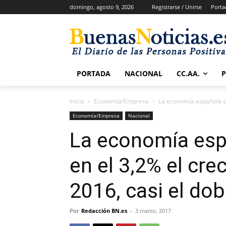
domingo, agosto 9, 2026
Registrarse / Unirse
Porta
PORTADA
NACIONAL
CC.AA.
Inicio
Economía/Empresa
La economía española se
Economía/Empresa
Nacional
La economía esp
en el 3,2% el cr
2016, casi el dob
Por
Redacción BN.es
-
3 marzo, 2017