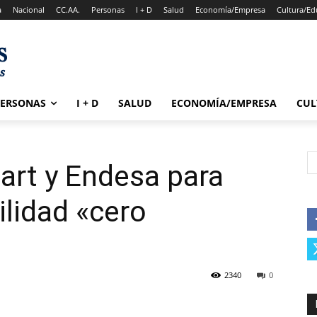
a
Nacional
CC.AA.
Personas
I + D
Salud
Economía/Empresa
Cultura/Ed
PERSONAS
I + D
SALUD
ECONOMÍA/EMPRESA
CUL
art y Endesa para
lidad «cero
2340
0