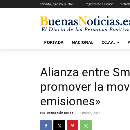
sábado, agosto 8, 2026
Registrarse / Unirse
Portad
PORTADA
NACIONAL
CC.AA.
Alianza entre Sm
promover la movi
emisiones»
Por
Redacción BN.es
-
13 marzo, 2017