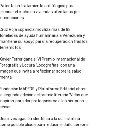
Patenta un tratamiento antifúngico para
eliminar el moho en viviendas afectadas por
inundaciones
Cruz Roja Española moviliza más de 88
toneladas de ayuda humanitaria a Venezuela y
mantiene su apoyo para la recuperación tras los
terremotos
Xavier Ferrer gana el VI Premio Internacional de
Fotografía y Locura ‘Locografías’ con una
imagen que invita a reflexionar sobre la salud
mental
Fundación MAPFRE y Plataforma Editorial abren
la segunda edición del premio literario ‘Vidas que
Inspiran’ para dar protagonismo a las historias
sénior
Una investigación identifica a la cortistatina
como posible aliada para reducir el daño cerebral