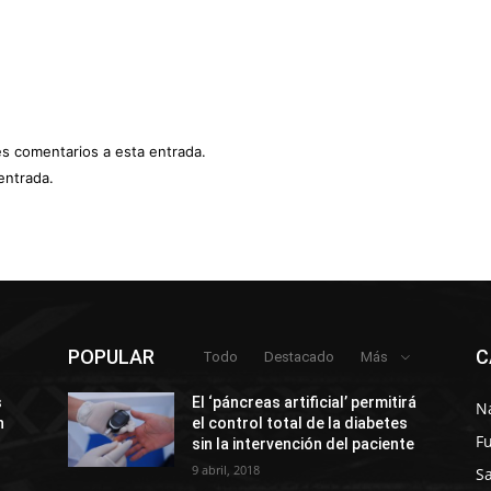
es comentarios a esta entrada.
entrada.
POPULAR
C
Todo
Destacado
Más
s
El ‘páncreas artificial’ permitirá
N
n
el control total de la diabetes
F
sin la intervención del paciente
9 abril, 2018
S