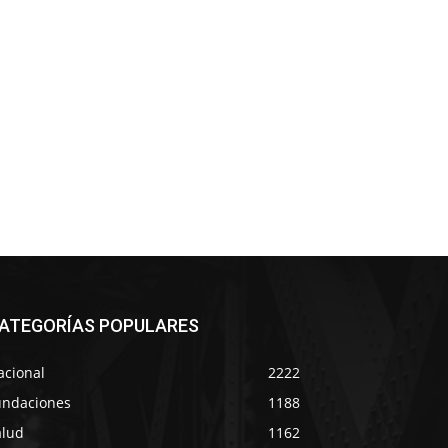
ATEGORÍAS POPULARES
acional
2222
undaciones
1188
alud
1162