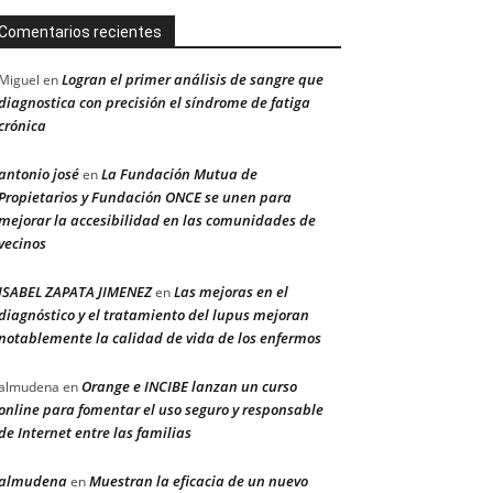
Comentarios recientes
Logran el primer análisis de sangre que
Miguel
en
diagnostica con precisión el síndrome de fatiga
crónica
antonio josé
La Fundación Mutua de
en
Propietarios y Fundación ONCE se unen para
mejorar la accesibilidad en las comunidades de
vecinos
ISABEL ZAPATA JIMENEZ
Las mejoras en el
en
diagnóstico y el tratamiento del lupus mejoran
notablemente la calidad de vida de los enfermos
Orange e INCIBE lanzan un curso
almudena
en
online para fomentar el uso seguro y responsable
de Internet entre las familias
almudena
Muestran la eficacia de un nuevo
en