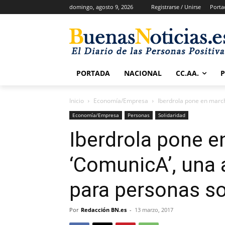
domingo, agosto 9, 2026
Registrarse / Unirse
Porta
PORTADA
NACIONAL
CC.AA.
Inicio
Economía/Empresa
Iberdrola pone en march
Economía/Empresa
Personas
Solidaridad
Iberdrola pone e
‘ComunicA’, una 
para personas s
Por
Redacción BN.es
-
13 marzo, 2017