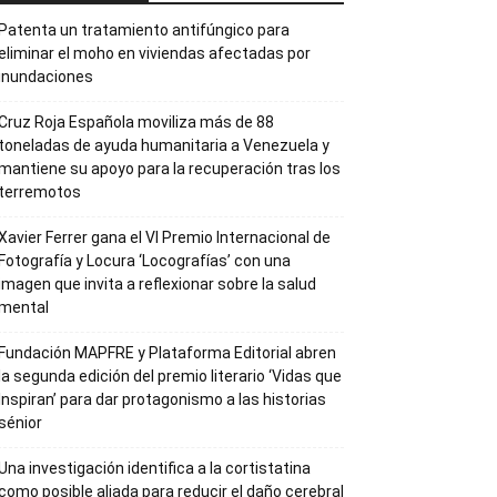
Patenta un tratamiento antifúngico para
eliminar el moho en viviendas afectadas por
inundaciones
Cruz Roja Española moviliza más de 88
toneladas de ayuda humanitaria a Venezuela y
mantiene su apoyo para la recuperación tras los
terremotos
Xavier Ferrer gana el VI Premio Internacional de
Fotografía y Locura ‘Locografías’ con una
imagen que invita a reflexionar sobre la salud
mental
Fundación MAPFRE y Plataforma Editorial abren
la segunda edición del premio literario ‘Vidas que
Inspiran’ para dar protagonismo a las historias
sénior
Una investigación identifica a la cortistatina
como posible aliada para reducir el daño cerebral