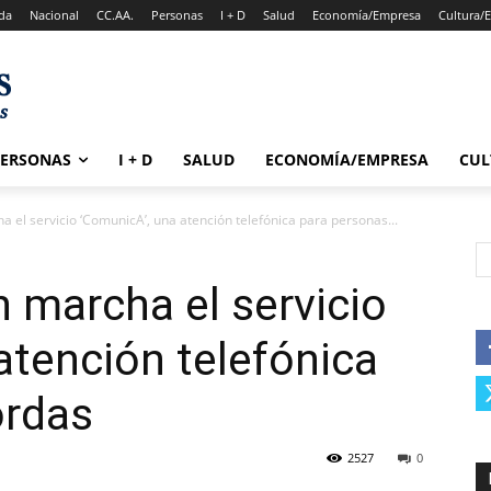
da
Nacional
CC.AA.
Personas
I + D
Salud
Economía/Empresa
Cultura/
PERSONAS
I + D
SALUD
ECONOMÍA/EMPRESA
CUL
a el servicio ‘ComunicA’, una atención telefónica para personas...
n marcha el servicio
atención telefónica
ordas
2527
0