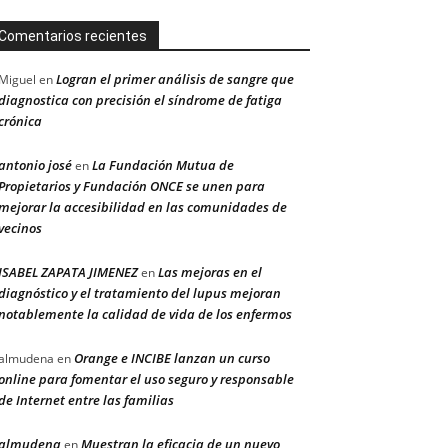
Comentarios recientes
Logran el primer análisis de sangre que
Miguel
en
diagnostica con precisión el síndrome de fatiga
crónica
antonio josé
La Fundación Mutua de
en
Propietarios y Fundación ONCE se unen para
mejorar la accesibilidad en las comunidades de
vecinos
ISABEL ZAPATA JIMENEZ
Las mejoras en el
en
diagnóstico y el tratamiento del lupus mejoran
notablemente la calidad de vida de los enfermos
Orange e INCIBE lanzan un curso
almudena
en
online para fomentar el uso seguro y responsable
de Internet entre las familias
almudena
Muestran la eficacia de un nuevo
en