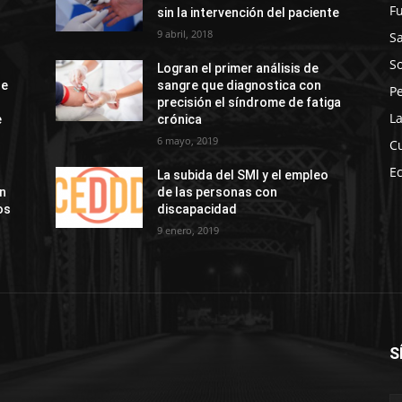
F
sin la intervención del paciente
9 abril, 2018
S
So
Logran el primer análisis de
de
sangre que diagnostica con
P
precisión el síndrome de fatiga
La
e
crónica
6 mayo, 2019
C
E
La subida del SMI y el empleo
ón
de las personas con
os
discapacidad
9 enero, 2019
S