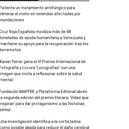
Patenta un tratamiento antifúngico para
eliminar el moho en viviendas afectadas por
inundaciones
Cruz Roja Española moviliza más de 88
toneladas de ayuda humanitaria a Venezuela y
mantiene su apoyo para la recuperación tras los
terremotos
Xavier Ferrer gana el VI Premio Internacional de
Fotografía y Locura ‘Locografías’ con una
imagen que invita a reflexionar sobre la salud
mental
Fundación MAPFRE y Plataforma Editorial abren
la segunda edición del premio literario ‘Vidas que
Inspiran’ para dar protagonismo a las historias
sénior
Una investigación identifica a la cortistatina
como posible aliada para reducir el daño cerebral