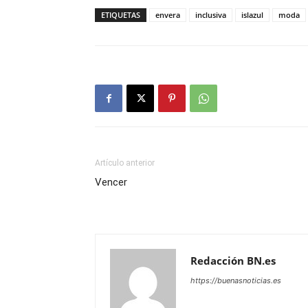
ETIQUETAS
envera
inclusiva
islazul
moda
Artículo anterior
Vencer
Redacción BN.es
https://buenasnoticias.es