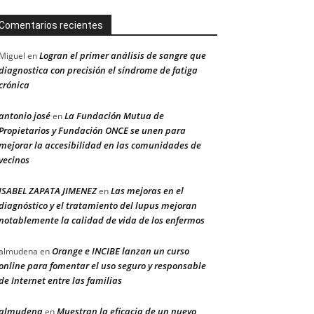
Comentarios recientes
Logran el primer análisis de sangre que
Miguel
en
diagnostica con precisión el síndrome de fatiga
crónica
antonio josé
La Fundación Mutua de
en
Propietarios y Fundación ONCE se unen para
mejorar la accesibilidad en las comunidades de
vecinos
ISABEL ZAPATA JIMENEZ
Las mejoras en el
en
diagnóstico y el tratamiento del lupus mejoran
notablemente la calidad de vida de los enfermos
Orange e INCIBE lanzan un curso
almudena
en
online para fomentar el uso seguro y responsable
de Internet entre las familias
almudena
Muestran la eficacia de un nuevo
en