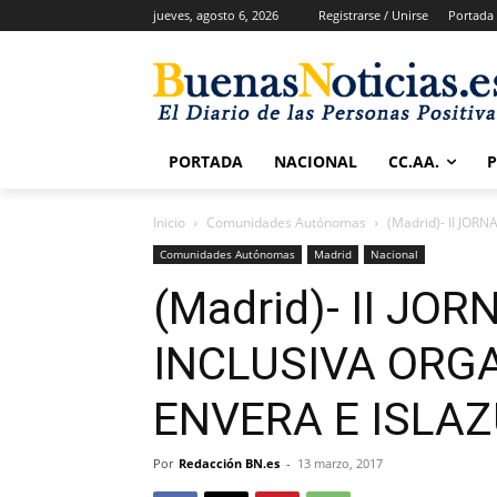
jueves, agosto 6, 2026
Registrarse / Unirse
Portada
PORTADA
NACIONAL
CC.AA.
Inicio
Comunidades Autónomas
(Madrid)- II JO
Comunidades Autónomas
Madrid
Nacional
(Madrid)- II J
INCLUSIVA ORG
ENVERA E ISLA
Por
Redacción BN.es
-
13 marzo, 2017