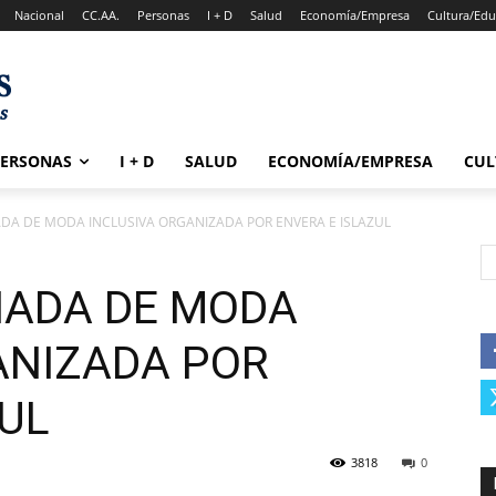
Nacional
CC.AA.
Personas
I + D
Salud
Economía/Empresa
Cultura/Edu
PERSONAS
I + D
SALUD
ECONOMÍA/EMPRESA
CUL
RNADA DE MODA INCLUSIVA ORGANIZADA POR ENVERA E ISLAZUL
ORNADA DE MODA
ANIZADA POR
ZUL
3818
0