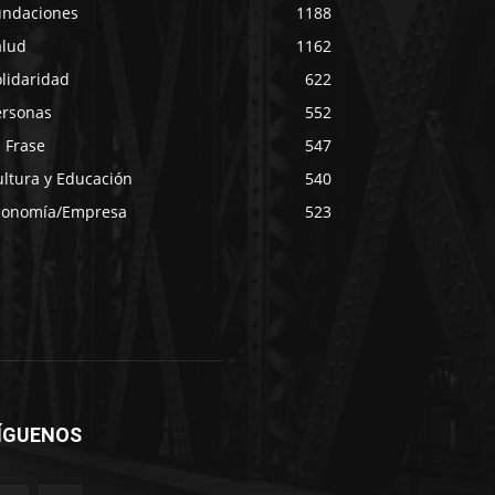
undaciones
1188
alud
1162
lidaridad
622
ersonas
552
 Frase
547
ultura y Educación
540
conomía/Empresa
523
ÍGUENOS