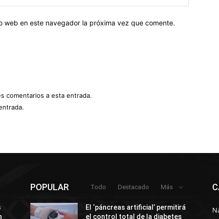
tio web en este navegador la próxima vez que comente.
es comentarios a esta entrada.
entrada.
POPULAR
C
Todo
Destacado
Más
s
El ‘páncreas artificial’ permitirá
N
n
el control total de la diabetes