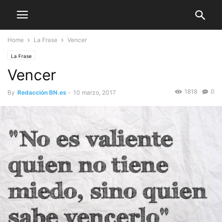
Home
La Frase
Vencer
La Frase
Vencer
1818
0
By
Redacción BN.es
-
10 marzo, 2017