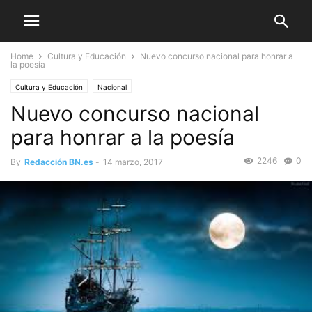
Home
Cultura y Educación
Nuevo concurso nacional para honrar a
la poesía
Cultura y Educación
Nacional
Nuevo concurso nacional
para honrar a la poesía
2246
0
By
Redacción BN.es
-
14 marzo, 2017