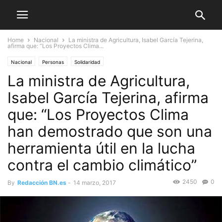
Home
Nacional
La ministra de Agricultura, Isabel García Tejerina,
afirma que: “Los Proyectos Clima...
Nacional
Personas
Solidaridad
La ministra de Agricultura,
Isabel García Tejerina, afirma
que: “Los Proyectos Clima
han demostrado que son una
herramienta útil en la lucha
contra el cambio climático”
2450
0
By
Redacción BN.es
-
14 marzo, 2017