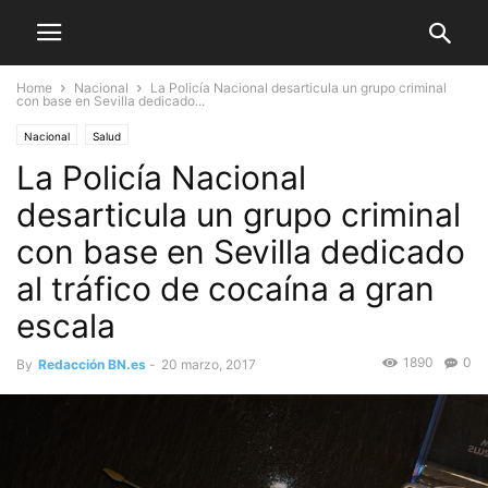
Home
Nacional
La Policía Nacional desarticula un grupo criminal
con base en Sevilla dedicado...
Nacional
Salud
La Policía Nacional
desarticula un grupo criminal
con base en Sevilla dedicado
al tráfico de cocaína a gran
escala
1890
0
By
Redacción BN.es
-
20 marzo, 2017