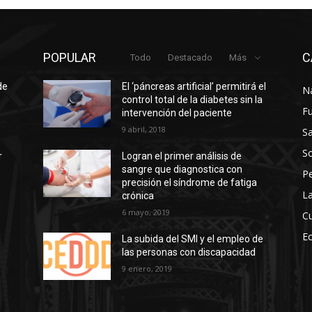
POPULAR
C
Todo
Destacado
Más
de
El ‘páncreas artificial’ permitirá el
N
control total de la diabetes sin la
F
intervención del paciente
9 abril, 2018
Sa
So
r
Logran el primer análisis de
sangre que diagnostica con
P
precisión el síndrome de fatiga
La
crónica
6 mayo, 2019
Cu
E
La subida del SMI y el empleo de
las personas con discapacidad
s
9 enero, 2019