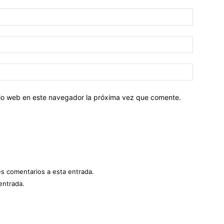
Nombre:
Correo
electróni
Sitio
web:
itio web en este navegador la próxima vez que comente.
es comentarios a esta entrada.
entrada.