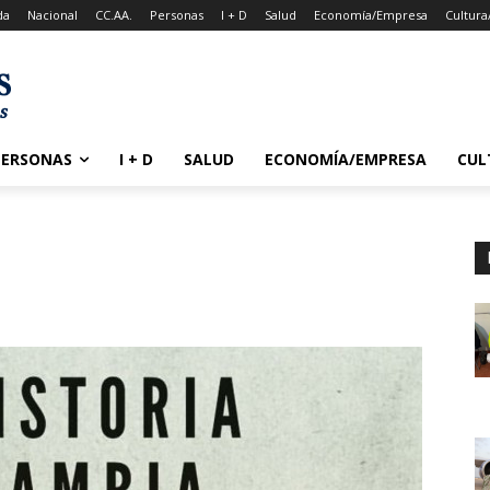
da
Nacional
CC.AA.
Personas
I + D
Salud
Economía/Empresa
Cultura
PERSONAS
I + D
SALUD
ECONOMÍA/EMPRESA
CUL