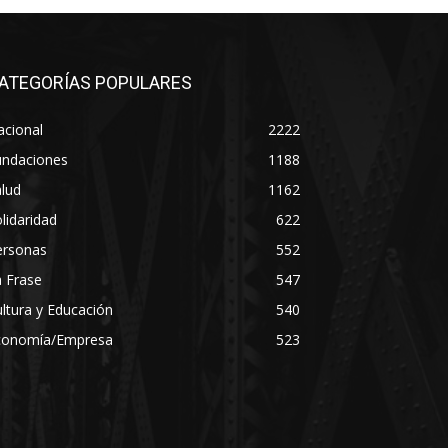
ATEGORÍAS POPULARES
acional
2222
undaciones
1188
lud
1162
lidaridad
622
ersonas
552
 Frase
547
ltura y Educación
540
conomía/Empresa
523