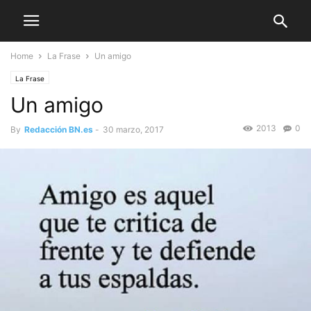
Home
La Frase
Un amigo
La Frase
Un amigo
2013
0
By
Redacción BN.es
-
30 marzo, 2017