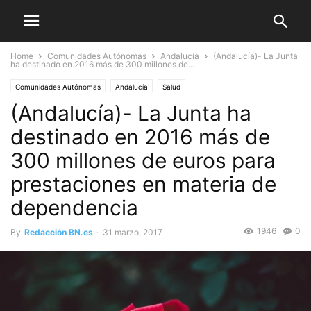
Home
Comunidades Autónomas
Andalucía
(Andalucía)- La Junta
ha destinado en 2016 más de 300 millones de...
Comunidades Autónomas
Andalucía
Salud
(Andalucía)- La Junta ha
destinado en 2016 más de
300 millones de euros para
prestaciones en materia de
dependencia
1946
0
By
Redacción BN.es
-
31 marzo, 2017