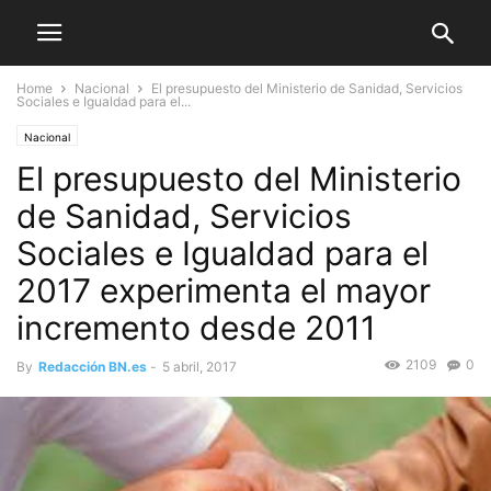
Home
Nacional
El presupuesto del Ministerio de Sanidad, Servicios
Sociales e Igualdad para el...
Nacional
El presupuesto del Ministerio
de Sanidad, Servicios
Sociales e Igualdad para el
2017 experimenta el mayor
incremento desde 2011
2109
0
By
Redacción BN.es
-
5 abril, 2017