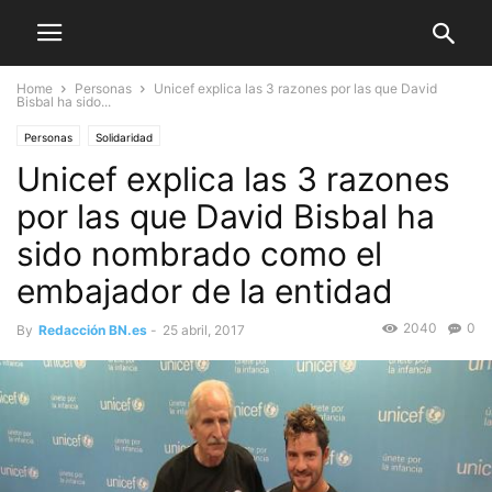
Home
Personas
Unicef explica las 3 razones por las que David
Bisbal ha sido...
Personas
Solidaridad
Unicef explica las 3 razones
por las que David Bisbal ha
sido nombrado como el
embajador de la entidad
2040
0
By
Redacción BN.es
-
25 abril, 2017