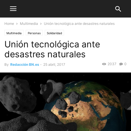
Home
Multimedia
Unión tecnológica ante desastres naturales
Multimedia
Personas
Solidaridad
Unión tecnológica ante
desastres naturales
2037
0
By
Redacción BN.es
-
25 abril, 2017