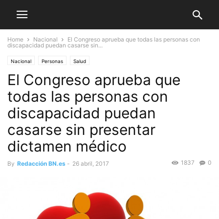
Home
Nacional
El Congreso aprueba que todas las personas con
discapacidad puedan casarse sin...
Nacional
Personas
Salud
El Congreso aprueba que
todas las personas con
discapacidad puedan
casarse sin presentar
dictamen médico
1837
0
By
Redacción BN.es
-
26 abril, 2017