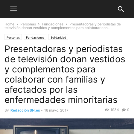
Home
Personas
Fundaciones
Presentadoras y periodistas de
televisión donan vestidos y complementos para colaborar con...
Personas
Fundaciones
Solidaridad
Presentadoras y periodistas
de televisión donan vestidos
y complementos para
colaborar con familias y
afectados por las
enfermedades minoritarias
1934
0
By
Redacción BN.es
-
18 mayo, 2017