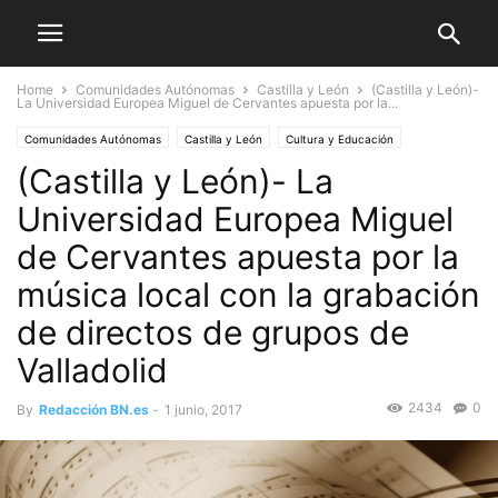
Home
Comunidades Autónomas
Castilla y León
(Castilla y León)-
La Universidad Europea Miguel de Cervantes apuesta por la...
Comunidades Autónomas
Castilla y León
Cultura y Educación
(Castilla y León)- La
Universidad Europea Miguel
de Cervantes apuesta por la
música local con la grabación
de directos de grupos de
Valladolid
2434
0
By
Redacción BN.es
-
1 junio, 2017