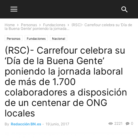
Home
Personas
Fundaciones
(RSC)- Carrefour celebra su ‘Día de
la Buena Gente’ poniendo la jornada...
Personas
Fundaciones
Nacional
(RSC)- Carrefour celebra su
‘Día de la Buena Gente’
poniendo la jornada laboral
de más de 1.700
colaboradores a disposición
de un centenar de ONG
locales
2221
0
By
Redacción BN.es
-
19 junio, 2017