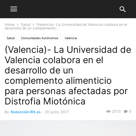
Home
Salud
(Valencia)- La Universidad de Valencia colabora en el
desarrollo de un complemento...
Salud
Comunidades Autónomas
Valencia
(Valencia)- La Universidad de
Valencia colabora en el
desarrollo de un
complemento alimenticio
para personas afectadas por
Distrofia Miotónica
2013
0
By
Redacción BN.es
-
20 junio, 2017